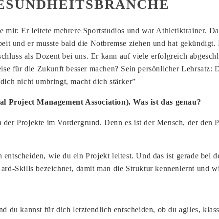
GESUNDHEITSBRANCHE
 mit: Er leitete mehrere Sportstudios und war Athletiktrainer. D
beit und er musste bald die Notbremse ziehen und hat gekündigt.
ss als Dozent bei uns. Er kann auf viele erfolgreich abgeschlo
e für die Zukunft besser machen? Sein persönlicher Lehrsatz: D
ch nicht umbringt, macht dich stärker”
nal Project Management Association). Was ist das genau?
der Projekte im Vordergrund. Denn es ist der Mensch, der den P
h entscheiden, wie du ein Projekt leitest. Und das ist gerade b
Hard-Skills bezeichnet, damit man die Struktur kennenlernt und w
du kannst für dich letztendlich entscheiden, ob du agiles, klas