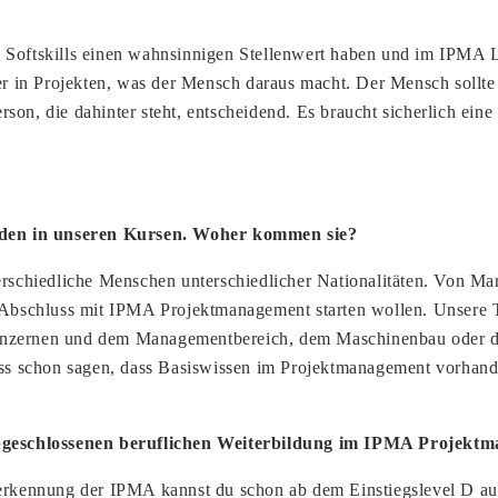
ie Softskills einen wahnsinnigen Stellenwert haben und im IPM
der in Projekten, was der Mensch daraus macht. Der Mensch sollte
erson, die dahinter steht, entscheidend. Es braucht sicherlich ein
nden in unseren Kursen. Woher kommen sie?
terschiedliche Menschen unterschiedlicher Nationalitäten. Von M
em Abschluss mit IPMA Projektmanagement starten wollen. Unsere
Konzernen und dem Managementbereich, dem Maschinenbau oder d
muss schon sagen, dass Basiswissen im Projektmanagement vorhand
h abgeschlossenen beruflichen Weiterbildung im IPMA Projekt
Anerkennung der IPMA kannst du schon ab dem Einstiegslevel D a