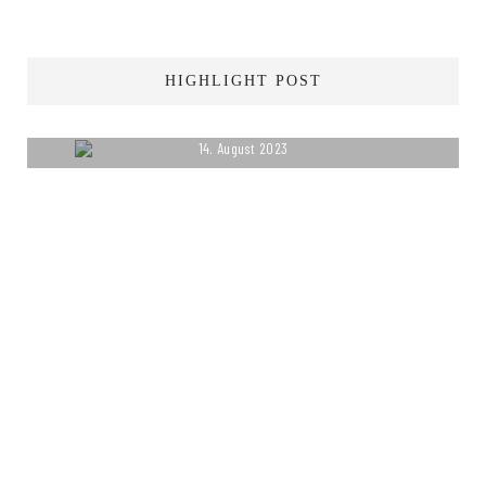
HIGHLIGHT POST
14. August 2023
ARBEITSLOS MELDEN?
DAS SOLLTEST DU
WISSEN.
MEHR LESEN